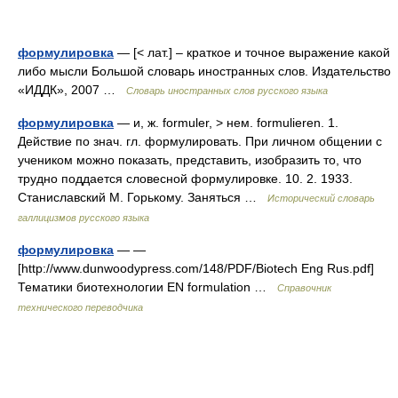
формулировка
— [< лат.] – краткое и точное выражение какой
либо мысли Большой словарь иностранных слов. Издательство
«ИДДК», 2007 …
Словарь иностранных слов русского языка
формулировка
— и, ж. formuler, > нем. formulieren. 1.
Действие по знач. гл. формулировать. При личном общении с
учеником можно показать, представить, изобразить то, что
трудно поддается словесной формулировке. 10. 2. 1933.
Станиславский М. Горькому. Заняться …
Исторический словарь
галлицизмов русского языка
формулировка
— —
[http://www.dunwoodypress.com/148/PDF/Biotech Eng Rus.pdf]
Тематики биотехнологии EN formulation …
Справочник
технического переводчика