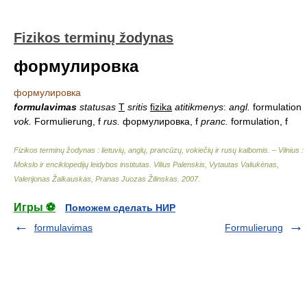
Fizikos terminų žodynas
формулировка
формулировка
formulavimas
statusas
T
sritis
fizika
atitikmenys
:
angl.
formulation
vok.
Formulierung, f
rus.
формулировка, f
pranc.
formulation, f
Fizikos terminų žodynas : lietuvių, anglų, prancūzų, vokiečių ir rusų kalbomis. – Vilnius :
Mokslo ir enciklopedijų leidybos institutas
.
Vilius Palenskis, Vytautas Valiukėnas,
Valerijonas Žalkauskas, Pranas Juozas Žilinskas
.
2007
.
Игры ⚽
Поможем сделать НИР
formulavimas
Formulierung