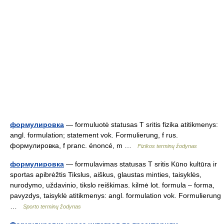
формулировка
— formuluotė statusas T sritis fizika atitikmenys:
angl. formulation; statement vok. Formulierung, f rus.
формулировка, f pranc. énoncé, m …
Fizikos terminų žodynas
формулировка
— formulavimas statusas T sritis Kūno kultūra ir
sportas apibrėžtis Tikslus, aiškus, glaustas minties, taisyklės,
nurodymo, uždavinio, tikslo reiškimas. kilmė lot. formula – forma,
pavyzdys, taisyklė atitikmenys: angl. formulation vok. Formulierung
…
Sporto terminų žodynas