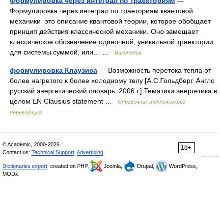
Формулировка через интеграл по траекториям
—
Формулировка через интеграл по траеториям квантовой
механики это описание квантовой теории, которое обобщает
принцип действия классической механики. Оно замещает
классическое обозначение одиночной, уникальной траектории
для системы суммой, или… …
Википедия
формулировка Клаузиса
— Возможность перетока тепла от
более нагретого к более холодному телу [А.С.Гольдберг. Англо
русский энергетический словарь. 2006 г.] Тематики энергетика в
целом EN Clausius statement …
Справочник технического
переводчика
© Academic, 2000-2026
18+
Contact us:
Technical Support
,
Advertising
Dictionaries export
, created on PHP,
Joomla,
Drupal,
WordPress,
MODx.